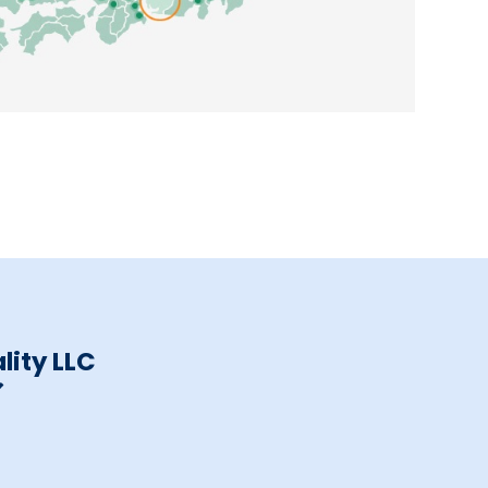
lity LLC
ア