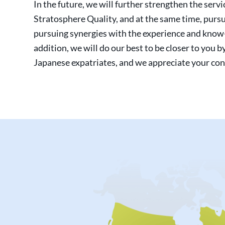
In the future, we will further strengthen the serv
Stratosphere Quality, and at the same time, pursu
pursuing synergies with the experience and know-h
addition, we will do our best to be closer to you 
Japanese expatriates, and we appreciate your co