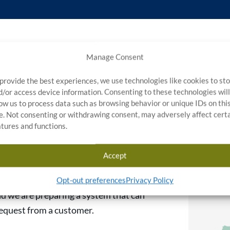
Manage Consent
 provide the best experiences, we use technologies like cookies to st
, Stratosphere Quality) has made a new
d/or access device information. Consenting to these technologies will
) and Green Tech Co., Ltd. (hereinafter,
low us to process data such as browsing behavior or unique IDs on thi
te. Not consenting or withdrawing consent, may adversely affect cert
atures and functions.
spection services in 22 states in the
Accept
ctors as of June 30, 2017).
Opt-out preferences
Privacy Policy
red on Indiana, where our head office is
and we are preparing a system that can
 request from a customer.