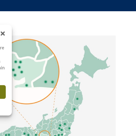
ore
s
ain