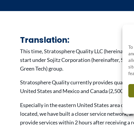
Translation:
To
This time, Stratosphere Quality LLC (hereinafter
an
start under Sojitz Corporation (hereinafter, Sojitz
al
si
Green Tech) group.
fe
Stratosphere Quality currently provides quality in
United States and Mexico and Canada (2,500 inspe
Especially in the eastern United States area cente
located, we have built a closer service network, 
provide services within 2 hours after receiving a