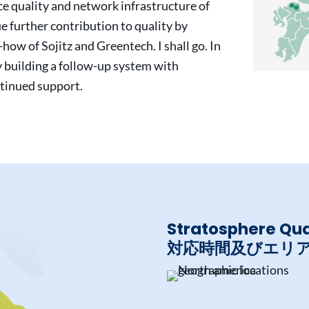
ice quality and network infrastructure of
e further contribution to quality by
ow of Sojitz and Greentech. I shall go. In
by building a follow-up system with
ntinued support.
Stratosphere Qua
対応時間及びエリ