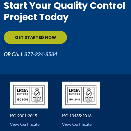
Start Your Quality Control
Project Today
GET STARTED NOW
OR CALL
877-224-8584
ISO 9001:2015
ISO 13485:2016
View Certificate
View Certificate