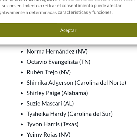
r su consentimiento o retirar el consentimiento puede afectar
Kayla Holcombe (Georgia)
gativamente a determinadas características y funciones.
Latommuel Meeks (Maestría)
Leah Anderson (Alabama)
Aceptar
Michelle Pagaduan (Nevada)
Norma Hernández (NV)
Octavio Evangelista (TN)
Rubén Trejo (NV)
Shimika Adgerson (Carolina del Norte)
Shirley Paige (Alabama)
Suzie Mascari (AL)
Tysheika Hardy (Carolina del Sur)
Tyvon Harris (Texas)
Yeimy Rojas (NV)