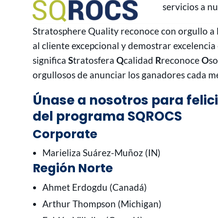
servicios a n
Stratosphere Quality reconoce con orgullo a 
al cliente excepcional y demostrar excelenci
significa
S
tratosfera
Q
calidad
R
reconoce
O
so
orgullosos de anunciar los ganadores cada m
Únase a nosotros para felic
del programa SQROCS
Corporate
Marieliza Suárez-Muñoz (IN)
Región Norte
Ahmet Erdogdu (Canadá)
Arthur Thompson (Michigan)