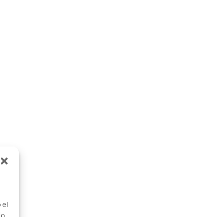
 el
No