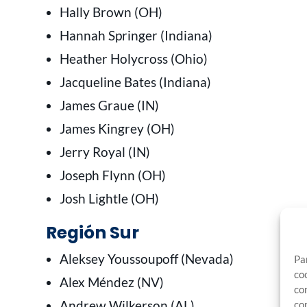
Hally Brown (OH)
Hannah Springer (Indiana)
Heather Holycross (Ohio)
Jacqueline Bates (Indiana)
James Graue (IN)
James Kingrey (OH)
Jerry Royal (IN)
Joseph Flynn (OH)
Josh Lightle (OH)
Región Sur
Aleksey Youssoupoff (Nevada)
Pa
co
Alex Méndez (NV)
co
Andrew Wilkerson (AL)
co